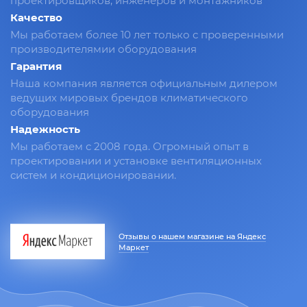
проектировщиков, инженеров и монтажников
Качество
Мы работаем более 10 лет только с проверенными
производителямии оборудования
Гарантия
Наша компания является официальным дилером
ведущих мировых брендов климатического
оборудования
Надежность
Мы работаем с 2008 года. Огромный опыт в
проектировании и установке вентиляционных
систем и кондиционировании.
Отзывы о нашем магазине на Яндекс
Маркет