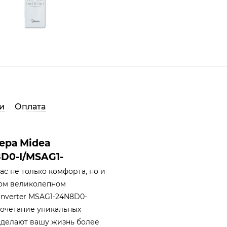
и
Оплата
ера Midea
D0-I/MSAG1-
с не только комфорта, но и
этом великолепном
nverter MSAG1-24N8D0-
сочетание уникальных
сделают вашу жизнь более