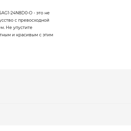
AG1-24N8D0-O - это не
усство с превосходной
м. Не упустите
тным и красивым с этим