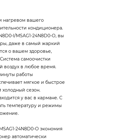
и нагревом вашего
ительности кондиционера.
4N8D0-I/MSAG1-24N8D0-O, вы
ры, даже в самый жаркий
тся о вашем здоровье,
 Система самоочистки
й воздух в любое время.
минуты работы
спечивает мягкое и быстрое
 холодный сезон.
одится у вас в кармане. С
ать температуру и режимы
ложение.
/MSAG1-24N8D0-O экономия
ионер автоматически