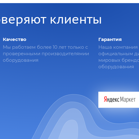
оверяют клиенты
Качество
Гарантия
Мы работаем более 10 лет только с
Наша компания 
проверенными производителямии
официальным д
оборудования
мировых брендо
оборудования