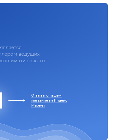
является
илером ведущих
в климатического
Отзывы о нашем
магазине на Яндекс
Маркет