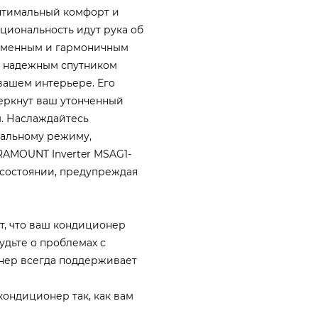
оптимальный комфорт и
кциональность идут рука об
временным и гармоничным
ко надежным спутником
вашем интерьере. Его
еркнут ваш утонченный
м. Наслаждайтесь
иальному режиму,
RAMOUNT Inverter MSAG1-
 состоянии, предупреждая
т, что ваш кондиционер
удьте о проблемах с
нер всегда поддерживает
кондиционер так, как вам