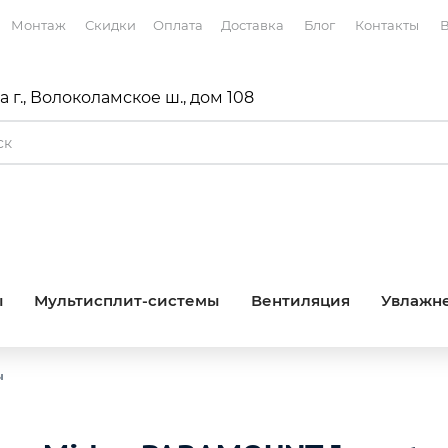
Монтаж
Скидки
Оплата
Доставка
Блог
Контакты
В
 г., Волоколамское ш., дом 108
ы
Мультисплит-системы
Вентиляция
Увлажне
ы