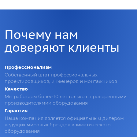
Почему нам
доверяют клиенты
Профессионализм
Собственный штат профессиональных
проектировщиков, инженеров и монтажников
Качество
Мы работаем более 10 лет только с проверенными
производителямии оборудования
Гарантия
Наша компания является официальным дилером
ведущих мировых брендов климатического
оборудования