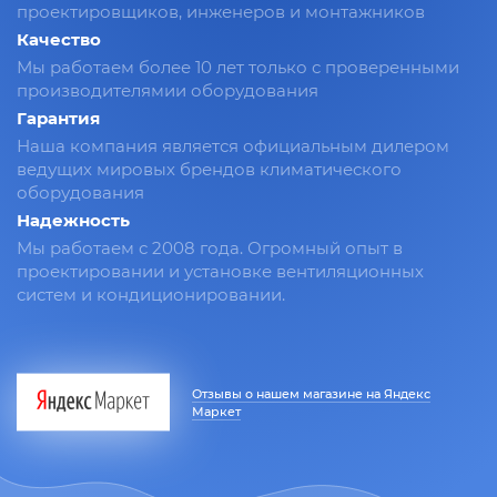
проектировщиков, инженеров и монтажников
Качество
Мы работаем более 10 лет только с проверенными
производителямии оборудования
Гарантия
Наша компания является официальным дилером
ведущих мировых брендов климатического
оборудования
Надежность
Мы работаем с 2008 года. Огромный опыт в
проектировании и установке вентиляционных
систем и кондиционировании.
Отзывы о нашем магазине на Яндекс
Маркет