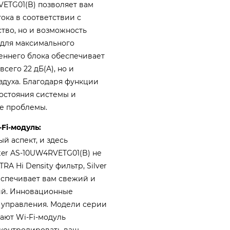
VETG01(B) позволяет вам
ока в соответствии с
тво, но и возможность
для максимального
еннего блока обеспечивает
сего 22 дБ(A), но и
здуха. Благодаря функции
состояния системы и
е проблемы.
Fi-модуль:
й аспект, и здесь
er AS-10UW4RVETG01(B) не
A Hi Density фильтр, Silver
еспечивает вам свежий и
ий.
Инновационные
 управления. Модели серии
ают Wi-Fi-модуль
м контролировать ваш