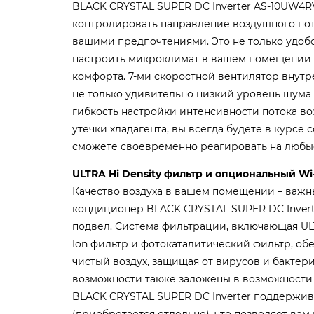
BLACK CRYSTAL SUPER DC Inverter AS-10UW4R
контролировать направление воздушного пот
вашими предпочтениями. Это не только удобс
настроить микроклимат в вашем помещении 
комфорта.
7-ми скоростной вентилятор внутр
не только удивительно низкий уровень шума в
гибкость настройки интенсивности потока во
утечки хладагента, вы всегда будете в курсе 
сможете своевременно реагировать на любы
ULTRA Hi Density фильтр и опциональный Wi-
Качество воздуха в вашем помещении – важны
кондиционер BLACK CRYSTAL SUPER DC Invert
подвел. Система фильтрации, включающая ULTR
Ion фильтр и фотокаталитический фильтр, об
чистый воздух, защищая от вирусов и бактер
возможности также заложены в возможности
BLACK CRYSTAL SUPER DC Inverter поддержив
(приобретается отдельно), что позволяет ва