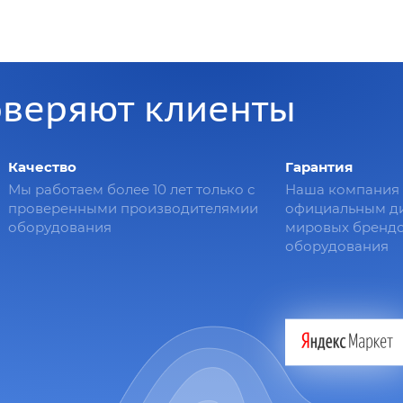
оверяют клиенты
Качество
Гарантия
Мы работаем более 10 лет только с
Наша компания 
проверенными производителямии
официальным д
оборудования
мировых брендо
оборудования