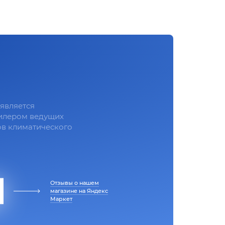
является
илером ведущих
в климатического
Отзывы о нашем
магазине на Яндекс
Маркет