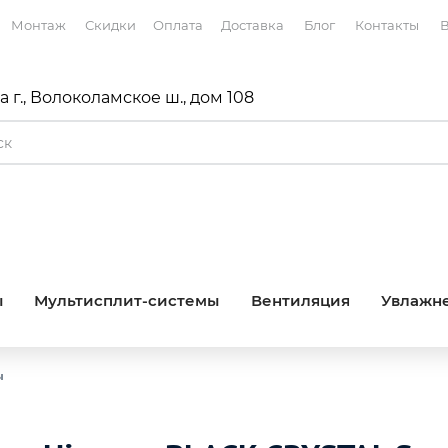
Монтаж
Скидки
Оплата
Доставка
Блог
Контакты
В
 г., Волоколамское ш., дом 108
ы
Мультисплит-системы
Вентиляция
Увлажне
ы