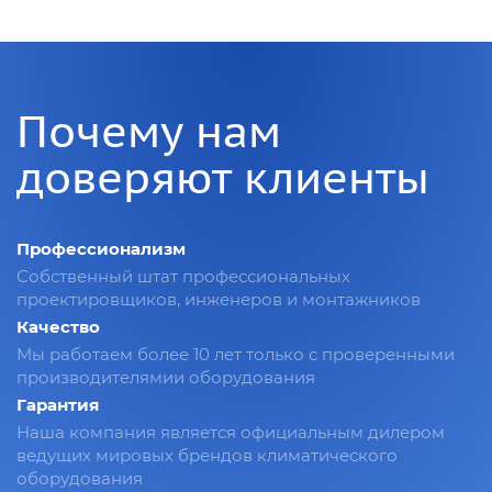
Почему нам
доверяют клиенты
Профессионализм
Собственный штат профессиональных
проектировщиков, инженеров и монтажников
Качество
Мы работаем более 10 лет только с проверенными
производителямии оборудования
Гарантия
Наша компания является официальным дилером
ведущих мировых брендов климатического
оборудования