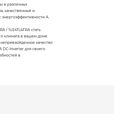
ты в различных
а, качественный и
с энергоэффективности A.
RA / 1U24TL4FRA стать
го климата в вашем доме
 непревзойденное качество
 DC-Inverter для своего
ебностей в