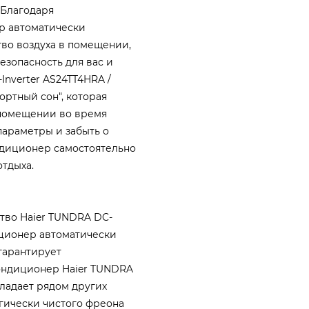
 Благодаря
р автоматически
тво воздуха в помещении,
зопасность для вас и
nverter AS24TT4HRA /
ртный сон", которая
 помещении во время
параметры и забыть о
ндиционер самостоятельно
тдыха.
тво Haier TUNDRA DC-
диционер автоматически
гарантирует
ондиционер Haier TUNDRA
бладает рядом других
гически чистого фреона