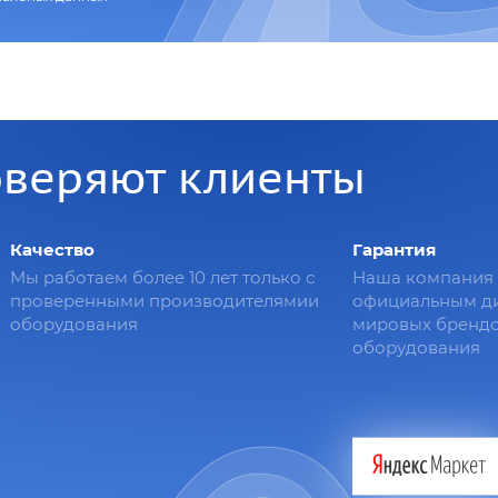
оверяют клиенты
Качество
Гарантия
Мы работаем более 10 лет только с
Наша компания 
проверенными производителямии
официальным д
оборудования
мировых брендо
оборудования