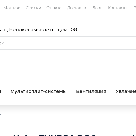
Монтаж
Скидки
Оплата
Доставка
Блог
Контакты
В
 г., Волоколамское ш., дом 108
ы
Мультисплит-системы
Вентиляция
Увлажне
ы