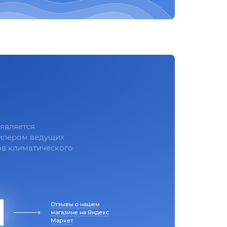
является
илером ведущих
в климатического
Отзывы о нашем
магазине на Яндекс
Маркет