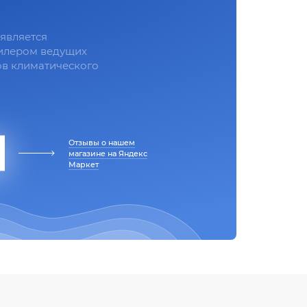
является
илером ведущих
в климатического
Отзывы о нашем
магазине на Яндекс
Маркет