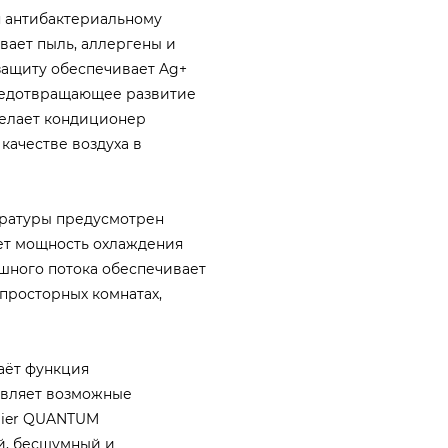
я антибактериальному
вает пыль, аллергены и
ащиту обеспечивает Ag+
редотвращающее развитие
делает кондиционер
качестве воздуха в
ературы предусмотрен
ет мощность охлаждения
ушного потока обеспечивает
просторных комнатах,
аёт функция
являет возможные
aier QUANTUM
й, бесшумный и