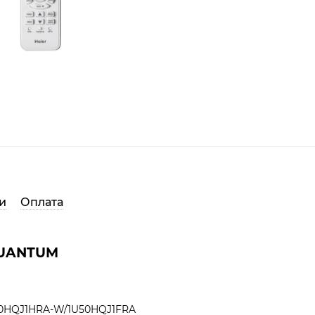
и
Оплата
QUANTUM
0HQJ1HRA-W/1U50HQJ1FRA