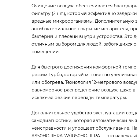
Очищение воздуха обеспечивается благодар
фильтру (2 шт.), который эффективно задержи
вредные микроорганизмы. Дополнительную з
антибактериальное покрытие испарителя, п
бактерий и плесени внутри устройства. Это 
отличным выбором для людей, заботящихся о 
помещении.
Для быстрого достижения комфортной темп
режим Турбо, который мгновенно увеличива
или обогрева. Технология 12-метрового возд
равномерное распределение воздуха даже в 
исключая резкие перепады температуры.
Дополнительное удобство эксплуатации созд
самодиагностики, которая автоматически вы
неисправности и упрощает обслуживание. H
AS50HQJ1HRA-W/1U50HQJ1FRA — это надежны