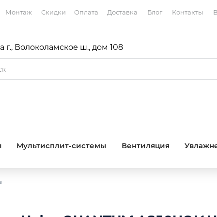
Монтаж
Скидки
Оплата
Доставка
Блог
Контакты
В
 г., Волоколамское ш., дом 108
ы
Мультисплит-системы
Вентиляция
Увлажне
ы