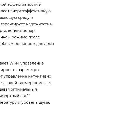
окой эффективности и
ивает энергоэффективную
ужающую среду, а
 гарантирует надежность и
арта, кондиционер
данном режиме после
 удобным решением для дома
вает Wi-Fi управление
лировать параметры
ет управление интуитивно
4-часовой таймер помогает
здавая оптимальный
мфортный сон""
ературу и уровень шума,