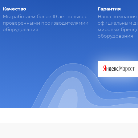
Качество
Гарантия
Мы работаем более 10 лет только с
Наша компания 
проверенными производителямии
официальным д
оборудования
мировых брендо
оборудования