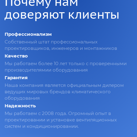
Почему нам
доверяют клиенты
Профессионализм
Собственный штат профессиональных
проектировщиков, инженеров и монтажников
Качество
Мы работаем более 10 лет только с проверенными
производителямии оборудования
Гарантия
Наша компания является официальным дилером
ведущих мировых брендов климатического
оборудования
Надежность
Мы работаем с 2008 года. Огромный опыт в
проектировании и установке вентиляционных
систем и кондиционировании.