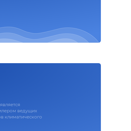
является
илером ведущих
в климатического