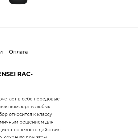
и
Оплата
ENSEI RAC-
очетает в себе передовые
ивая комфорт в любых
бор относится к классу
номичным решением для
циент полезного действия
, сохраняя при этом