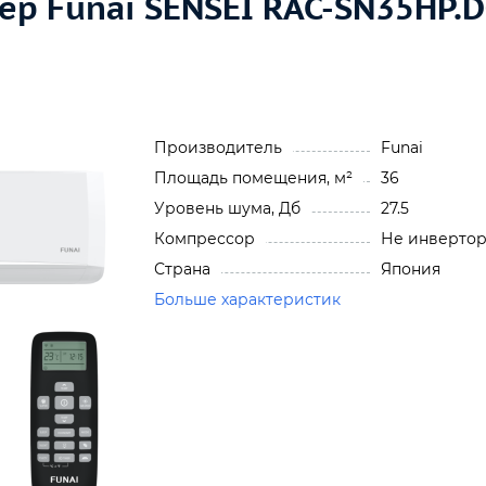
р Funai SENSEI RAC-SN35HP.
Производитель
Funai
Площадь помещения, м²
36
Уровень шума, Дб
27.5
Компрессор
Не инверто
Страна
Япония
Больше характеристик