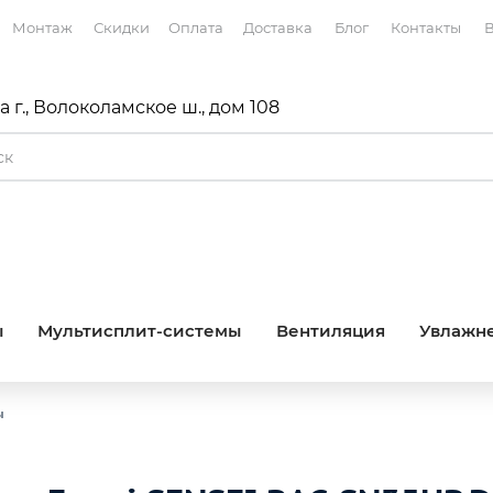
Монтаж
Скидки
Оплата
Доставка
Блог
Контакты
В
 г., Волоколамское ш., дом 108
ы
Мультисплит-системы
Вентиляция
Увлажне
ы