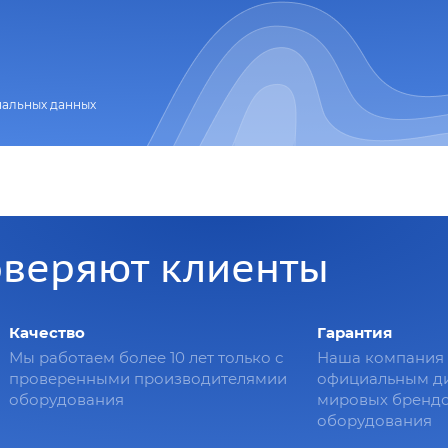
нальных данных
оверяют клиенты
Качество
Гарантия
Мы работаем более 10 лет только с
Наша компания 
проверенными производителямии
официальным д
оборудования
мировых брендо
оборудования