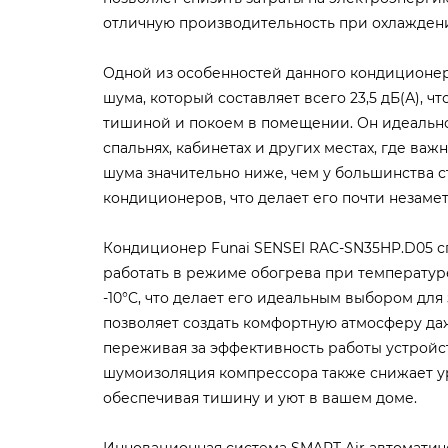
отличную производительность при охлажден
Одной из особенностей данного кондиционер
шума, который составляет всего 23,5 дБ(А), ч
тишиной и покоем в помещении. Он идеально
спальнях, кабинетах и других местах, где важ
шума значительно ниже, чем у большинства 
кондиционеров, что делает его почти незаме
Кондиционер Funai SENSEI RAC-SN35HP.D05 
работать в режиме обогрева при температур
-10°C, что делает его идеальным выбором для
позволяет создать комфортную атмосферу даж
переживая за эффективность работы устройс
шумоизоляция компрессора также снижает у
обеспечивая тишину и уют в вашем доме.
Инновационная система SMART Air автоматич