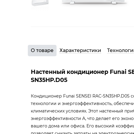
О товаре
Характеристики
Технологи
Настенный кондиционер Funai S
SN35HP.D05
Кондиционер Funai SENSEI RAC-SN35HP.D05 с
технологии и энергоэффективность, обеспеч
климатических условиях. Этот настенный при
энергоэффективности A, что делает его эко
вашего дома или офиса. Его высокий коэффи
позволяет снизить затраты на электроэнергию