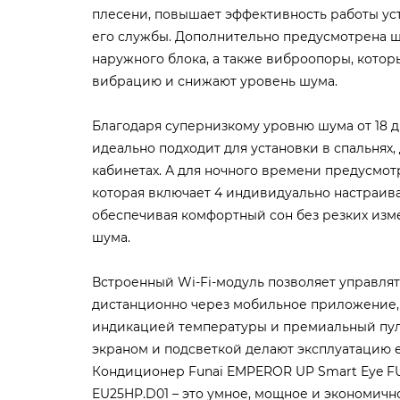
плесени, повышает эффективность работы ус
его службы. Дополнительно предусмотрена 
наружного блока, а также виброопоры, кото
вибрацию и снижают уровень шума.
Благодаря супернизкому уровню шума от 18 д
идеально подходит для установки в спальнях,
кабинетах. А для ночного времени предусмот
которая включает 4 индивидуально настраив
обеспечивая комфортный сон без резких из
шума.
Встроенный Wi-Fi-модуль позволяет управля
дистанционно через мобильное приложение, 
индикацией температуры и премиальный пул
экраном и подсветкой делают эксплуатацию 
Кондиционер Funai EMPEROR UP Smart Eye FUL
EU25HP.D01 – это умное, мощное и экономично