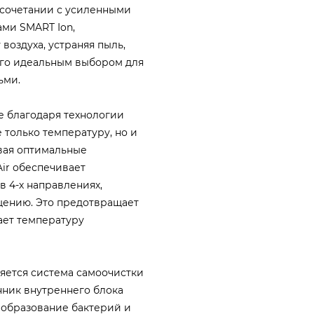
 сочетании с усиленными
ми SMART Ion,
воздуха, устраняя пыль,
его идеальным выбором для
ьми.
е благодаря технологии
е только температуру, но и
вая оптимальные
ir обеспечивает
в 4-х направлениях,
щению. Это предотвращает
ает температуру
яется система самоочистки
нник внутреннего блока
 образование бактерий и