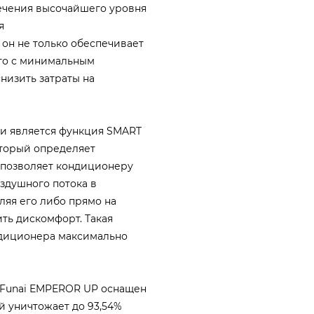
печения высочайшего уровня
я
 он не только обеспечивает
это с минимальным
низить затраты на
ли является функция SMART
оторый определяет
 позволяет кондиционеру
здушного потока в
ляя его либо прямо на
ить дискомфорт. Такая
ндиционера максимально
а Funai EMPEROR UP оснащен
 уничтожает до 93,54%