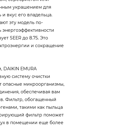
инным украшением для
 и вкус его владельца.
ают эту модель по-
ь энергоэффективности
ует SEER до 8.75. Это
ектроэнергии и сокращение
ьи, DAIKIN EMURA
вную систему очистки
ает опасные микроорганизмы,
динения, обеспечивая вам
ов. Фильтр, обогащенный
генами, такими как пыльца
орирующий фильтр поможет
здух в помещении еще более