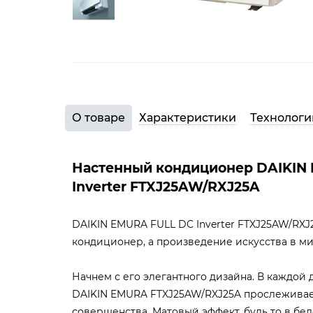
О товаре
Характеристики
Технологи
Настенный кондиционер DAIKIN
Inverter FTXJ25AW/RXJ25A
DAIKIN EMURA FULL DC Inverter FTXJ25AW/RXJ2
кондиционер, а произведение искусства в м
Начнем с его элегантного дизайна. В каждой
DAIKIN EMURA FTXJ25AW/RXJ25A прослеживае
совершенства. Матовый эффект, будь то в бе