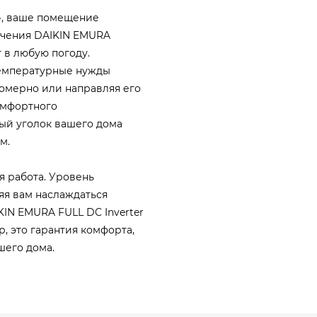
р», ваше помещение
ючения DAIKIN EMURA
 в любую погоду.
температурные нужды
омерно или направляя его
комфортного
дый уголок вашего дома
м.
я работа. Уровень
яя вам наслаждаться
IN EMURA FULL DC Inverter
, это гарантия комфорта,
шего дома.