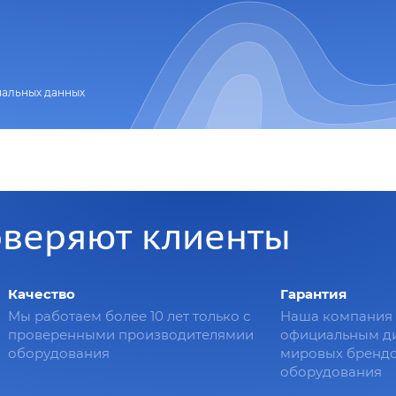
нальных данных
оверяют клиенты
Качество
Гарантия
Мы работаем более 10 лет только с
Наша компания 
проверенными производителямии
официальным д
оборудования
мировых брендо
оборудования