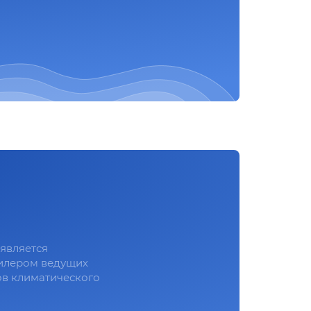
является
илером ведущих
в климатического