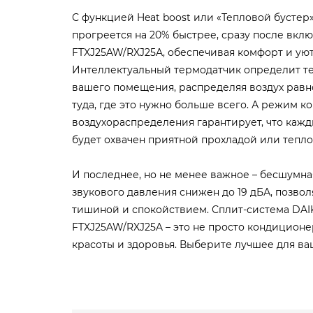
С функцией Heat boost или «Тепловой бусте
прогреется на 20% быстрее, сразу после вкл
FTXJ25AW/RXJ25A, обеспечивая комфорт и уют
Интеллектуальный термодатчик определит 
вашего помещения, распределяя воздух равн
туда, где это нужно больше всего. А режим 
воздухораспределения гарантирует, что каж
будет охвачен приятной прохладой или тепло
И последнее, но не менее важное – бесшумна
звукового давления снижен до 19 дБА, позвол
тишиной и спокойствием. Сплит-система DAIK
FTXJ25AW/RXJ25A – это не просто кондиционер
красоты и здоровья. Выберите лучшее для ва