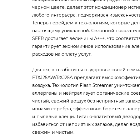
черном цвете, делает этот кондиционер ист
любого интерьера, подчеркивая изысканность
Теперь перейдем к технологиям, которые дел
настоящему уникальной. Сезонный показател
SEER достигает величины А+++, что соответств
гарантирует экономичное использование эл
расходов на оплату услуг.
Для тех, кто заботится о здоровье своей сем
FTXJ25AW/RXJ25A предлагает высокоэффекти
воздуха. Технология Flash Streamer уничтож
аллергены и нейтрализует органические сое
чистый, свежий воздух без неприятных запах
ионами серебра, эффективно борется с аллер
и пылевые клещи. Титано-апатитовый дезод
избавиться от неприятных запахов, делая во
свежим и чистым.