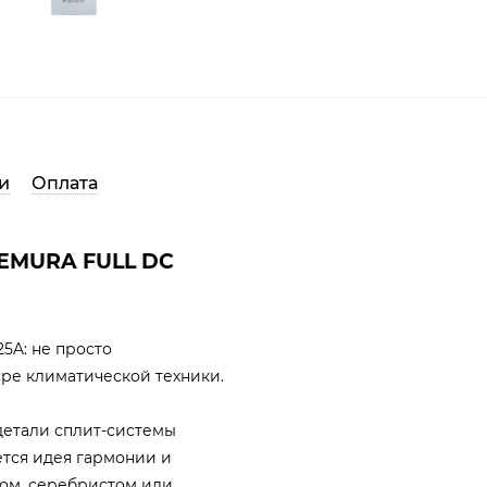
и
Оплата
 EMURA FULL DC
5A: не просто
ире климатической техники.
 детали сплит-системы
тся идея гармонии и
лом, серебристом или