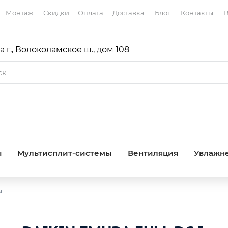
Монтаж
Скидки
Оплата
Доставка
Блог
Контакты
В
 г., Волоколамское ш., дом 108
ы
Мультисплит-системы
Вентиляция
Увлажне
ы