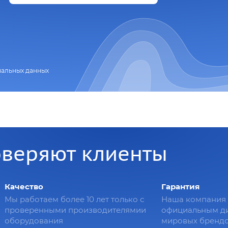
нальных данных
оверяют клиенты
Качество
Гарантия
Мы работаем более 10 лет только с
Наша компания 
проверенными производителямии
официальным д
оборудования
мировых брендо