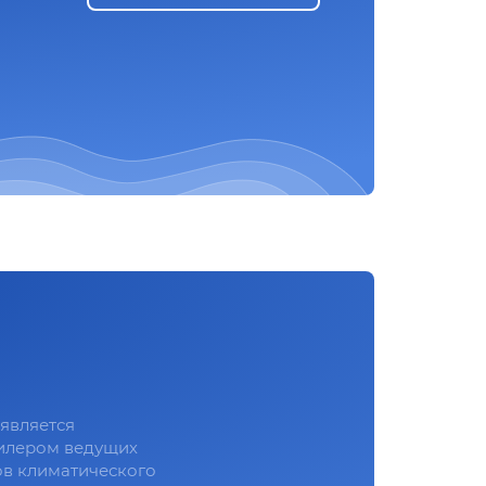
является
илером ведущих
в климатического