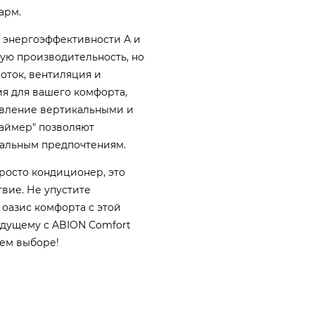
арм.
 энергоэффективности А и
кую производительность, но
оток, вентиляция и
я для вашего комфорта,
авление вертикальными и
таймер" позволяют
уальным предпочтениям.
просто кондиционер, это
вие. Не упустите
оазис комфорта с этой
удущему с ABION Comfort
оем выборе!