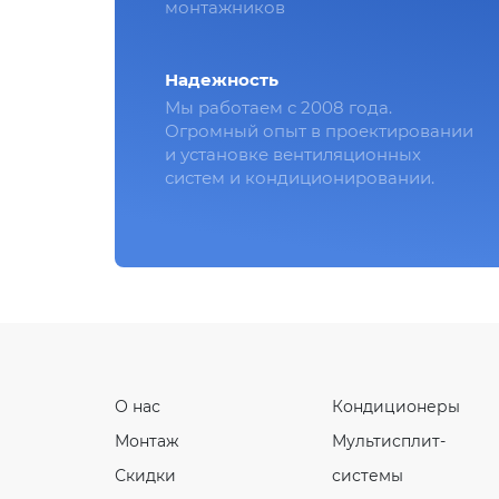
монтажников
Надежность
Мы работаем с 2008 года.
Огромный опыт в проектировании
и установке вентиляционных
систем и кондиционировании.
О нас
Кондиционеры
Монтаж
Мультисплит-
Скидки
системы