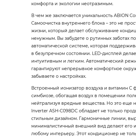
комфорта и экологии неотразимым.
В чем же заключается уникальность ABION Co
Самоочистка внутреннего блока – это не прос
жизни, который делает обслуживание конди
ненужным. Вы забудете о рутинных заботах по
автоматической системе, которая поддержив
в безупречном состоянии. LED-дисплей дела
интуитивным и легким. Автоматический режи
гарантируют непрерывное комфортное окруж
забываете о настройках.
Встроенный ионизатор воздуха и витамин С 
симбиозе, обогащая воздух в помещении по
нейтрализуя вредные вещества. Но это еще н
Inverter ASH-C098DC обладает не только прод
стильным дизайном. Гармоничные линии, вы
минималистичный внешний вид делают его 
любому интерьеру. Этот кондиционер не тол