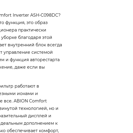
mfort Inverter ASH-C098DC?
то функция, это образ
ционера практически
 уборке благодаря этой
ает внутренний блок всегда
ет управление системой
м и функция авторестарта
ение, даже если вы
фильтр работают в
лезными ионами и
е все. ABION Comfort
винутой технологией, но и
разительный дисплей и
идеальным дополнением к
ько обеспечивает комфорт,