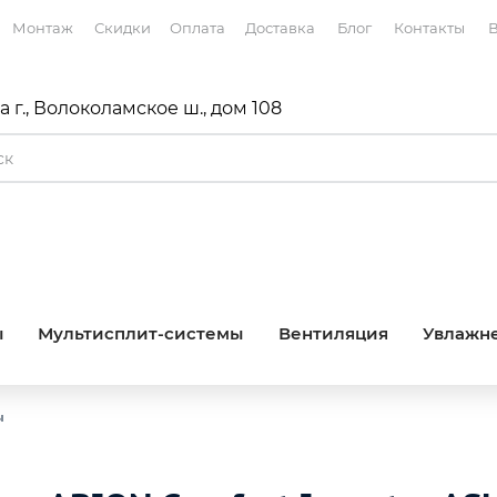
Монтаж
Скидки
Оплата
Доставка
Блог
Контакты
В
 г., Волоколамское ш., дом 108
ы
Мультисплит-системы
Вентиляция
Увлажне
ы