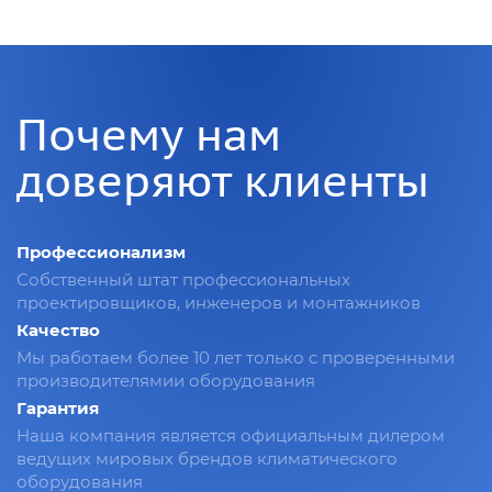
Почему нам
доверяют клиенты
Профессионализм
Собственный штат профессиональных
проектировщиков, инженеров и монтажников
Качество
Мы работаем более 10 лет только с проверенными
производителямии оборудования
Гарантия
Наша компания является официальным дилером
ведущих мировых брендов климатического
оборудования