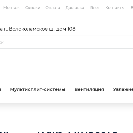
Монтаж
Скидки
Оплата
Доставка
Блог
Контакты
В
 г., Волоколамское ш., дом 108
ы
Мультисплит-системы
Вентиляция
Увлажне