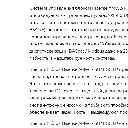
Система управления блоком Hisense AMW2-14
индивидуальных проводных пультах YXE-E01U(
интеграции в системы центрального управл
B544(E), позволяет настроить и индивидуаль
кондиционированием внутри зоны, и обеспе
централизованного контроля до 16 блоков. И
диспетчеризации BACnet / Modbus даже на 2
гибкость и масштабируемость системы.
Внешний блок Hisense AMW2-14U4RGC LP пре
качества, отвечая потребностям самых требо
Энергосбережение и точное поддержание те
технологии DC Inverter, надежный двойной 
электронный расширительный вентиль и уве
счет внутренней насечки в трубках теплообме
обеспечивает надежность и выдающуюся про
Внешний блок Hisense AMW2-14U4RGC LP - эт