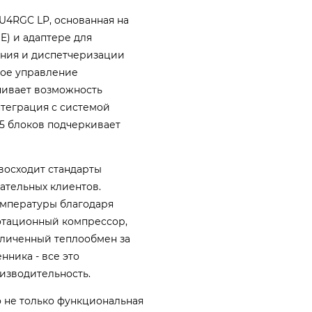
U4RGC LP, основанная на
E) и адаптере для
ения и диспетчеризации
ное управление
чивает возможность
нтеграция с системой
55 блоков подчеркивает
восходит стандарты
вательных клиентов.
мпературы благодаря
ротационный компрессор,
личенный теплообмен за
нника - все это
изводительность.
о не только функциональная