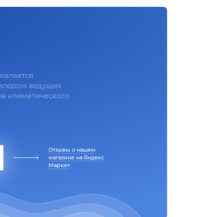
является
илером ведущих
в климатического
Отзывы о нашем
магазине на Яндекс
Маркет