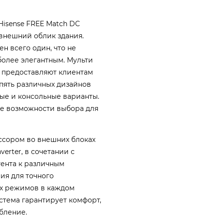
isense FREE Match DC
 внешний облик здания.
н всего один, что не
 более элегантным. Мульти
r предоставляют клиентам
пять различных дизайнов
ные и консольные варианты.
ые возможности выбора для
ссором во внешних блоках
verter, в сочетании с
ента к различным
ия для точного
х режимов в каждом
стема гарантирует комфорт,
бление.