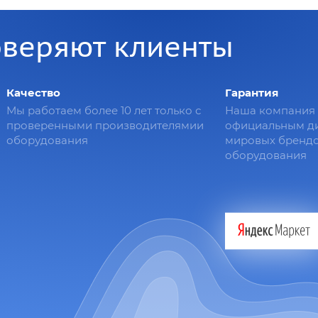
оверяют клиенты
Качество
Гарантия
Мы работаем более 10 лет только с
Наша компания 
проверенными производителямии
официальным д
оборудования
мировых брендо
оборудования