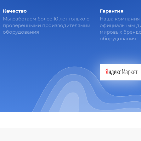
Качество
Гарантия
Мы работаем более 10 лет только с
Наша компания 
проверенными производителямии
официальным д
оборудования
мировых брендо
оборудования