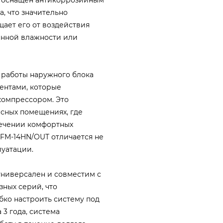
, что значительно
ает его от воздействия
енной влажности или
 работы наружного блока
нтами, которые
компрессором. Это
исных помещениях, где
печении комфортных
TFM-14HN/OUT отличается не
луатации.
универсален и совместим с
ных серий, что
бко настроить систему под
3 года, система