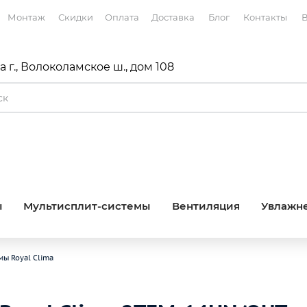
Монтаж
Скидки
Оплата
Доставка
Блог
Контакты
В
 г., Волоколамское ш., дом 108
ы
Мультисплит-системы
Вентиляция
Увлажне
ы Royal Clima