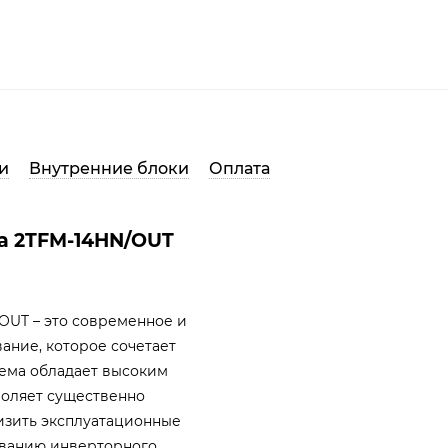
и
Внутренние блоки
Оплата
ma 2TFM-14HN/OUT
/OUT – это современное и
ние, которое сочетает
тема обладает высоким
воляет существенно
изить эксплуатационные
зованию инверторного