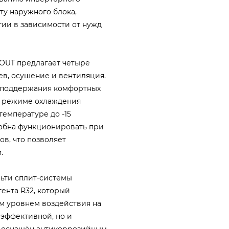
ту наружного блока,
ии в зависимости от нужд
/OUT предлагает четыре
ев, осушение и вентиляция.
 поддержания комфортных
В режиме охлаждения
емпературе до -15
собна функционировать при
ов, что позволяет
.
ьти сплит-системы
ента R32, который
м уровнем воздействия на
 эффективной, но и
к оснащён антикоррозийным