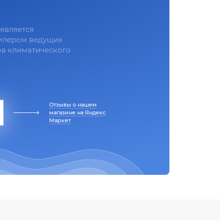
является
илером ведущих
в климатического
Отзывы о нашем
магазине на Яндекс
Маркет