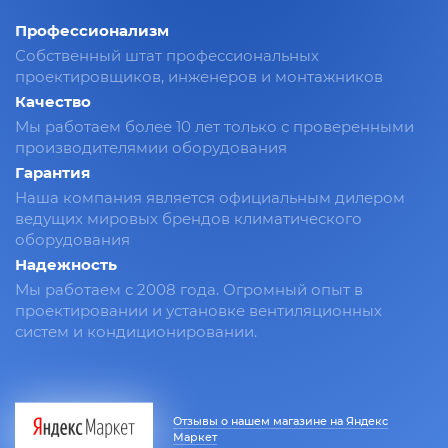
Профессионализм
Собственный штат профессиональных
проектировщиков, инженеров и монтажников
Качество
Мы работаем более 10 лет только с проверенными
производителямии оборудования
Гарантия
Наша компания является официальным дилером
ведущих мировых брендов климатического
оборудования
Надежность
Мы работаем с 2008 года. Огромный опыт в
проектировании и установке вентиляционных
систем и кондиционировании.
Отзывы о нашем магазине на Яндекс
Маркет