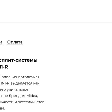
и
Оплата
сплит-системы
1-R
Напольно-потолочная
N1-R выделяется как
Это уникальное
нное брендом Midea,
ности и эстетики, став
ва.