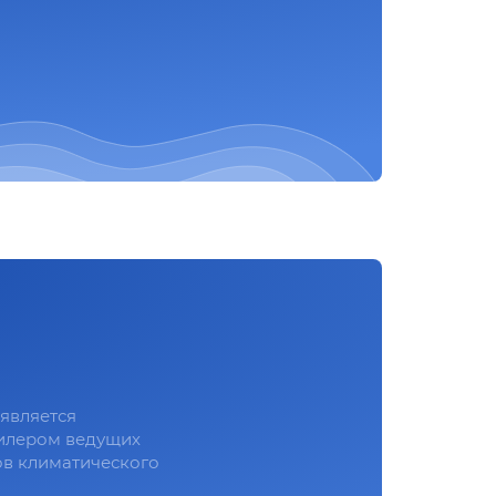
является
илером ведущих
в климатического