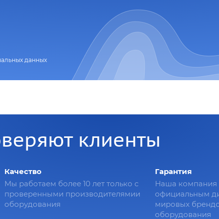
нальных данных
оверяют клиенты
Качество
Гарантия
Мы работаем более 10 лет только с
Наша компания 
проверенными производителямии
официальным д
оборудования
мировых брендо
оборудования