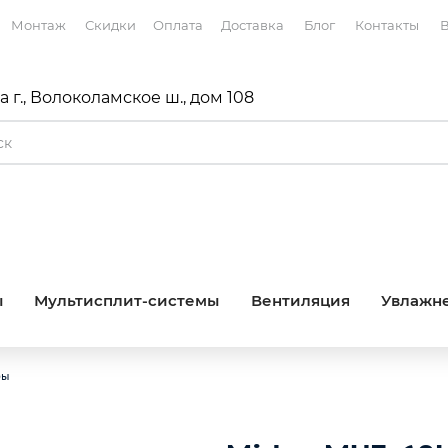
Монтаж
Скидки
Оплата
Доставка
Блог
Контакты
В
 г., Волоколамское ш., дом 108
ы
Мультисплит-системы
Вентиляция
Увлажне
ры