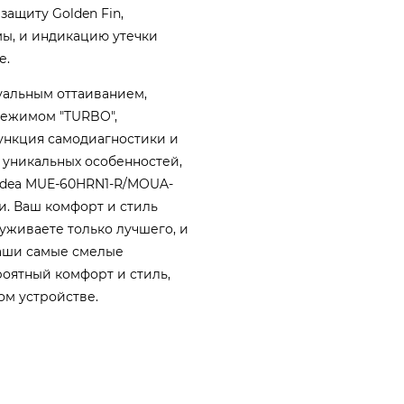
ащиту Golden Fin,
ы, и индикацию утечки
е.
уальным оттаиванием,
режимом "TURBO",
ункция самодиагностики и
 уникальных особенностей,
idea MUE-60HRN1-R/MOUA-
. Ваш комфорт и стиль
луживаете только лучшего, и
ваши самые смелые
роятный комфорт и стиль,
м устройстве.