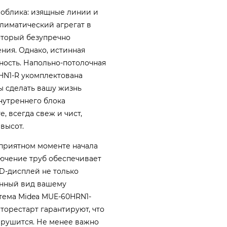
 облика: изящные линии и
лиматический агрегат в
оторый безупречно
ия. Однако, истинная
шность. Напольно-потолочная
HN1-R укомплектована
ы сделать вашу жизнь
нутреннего блока
е, всегда свеж и чист,
высот.
неприятном моменте начала
ючение труб обеспечивает
ED-дисплей не только
енный вид вашему
тема Midea MUE-60HRN1-
торестарт гарантируют, что
арушится. Не менее важно