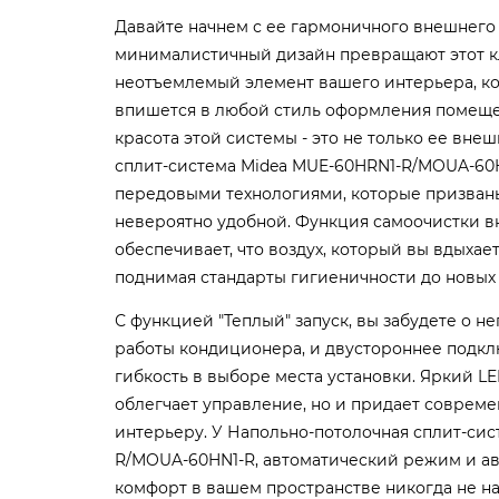
Давайте начнем с ее гармоничного внешнего
минималистичный дизайн превращают этот к
неотъемлемый элемент вашего интерьера, к
впишется в любой стиль оформления помещен
красота этой системы - это не только ее вне
сплит-система Midea MUE-60HRN1-R/MOUA-60
передовыми технологиями, которые призван
невероятно удобной. Функция самоочистки в
обеспечивает, что воздух, который вы вдыхает
поднимая стандарты гигиеничности до новых 
С функцией "Теплый" запуск, вы забудете о 
работы кондиционера, и двустороннее подкл
гибкость в выборе места установки. Яркий L
облегчает управление, но и придает соврем
интерьеру. У Напольно-потолочная сплит-сис
R/MOUA-60HN1-R, автоматический режим и ав
комфорт в вашем пространстве никогда не н