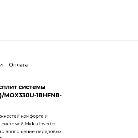
и
Оплата
сплит системы
A)/MOX330U-18HFN8-
ожностей комфорта и
системой Midea Inverter
Это воплощение передовых