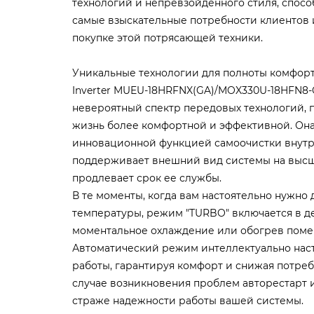
технологий и непревзойденного стиля, спос
самые взыскательные потребности клиентов 
покупке этой потрясающей техники.
Уникальные технологии для полноты комфорта
Inverter MUEU-18HRFNX(GA)/MOX330U-18HFN8-
невероятный спектр передовых технологий, 
жизнь более комфортной и эффективной. Он
инновационной функцией самоочистки внутре
поддерживает внешний вид системы на высш
продлевает срок ее службы.
В те моменты, когда вам настоятельно нужно
температуры, режим "TURBO" включается в д
моментальное охлаждение или обогрев помещ
Автоматический режим интеллектуально нас
работы, гарантируя комфорт и снижая потре
случае возникновения проблем авторестарт и
страже надежности работы вашей системы.