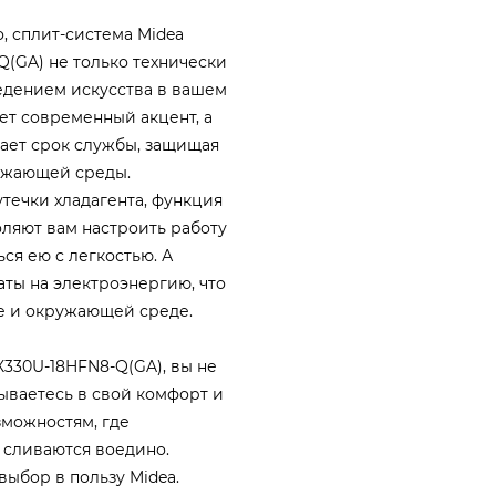
, сплит-система Midea
(GA) не только технически
едением искусства в вашем
ет современный акцент, а
вает срок службы, защищая
ружающей среды.
течки хладагента, функция
воляют вам настроить работу
ся ею с легкостью. А
ты на электроэнергию, что
е и окружающей среде.
330U-18HFN8-Q(GA), вы не
ываетесь в свой комфорт и
зможностям, где
 сливаются воедино.
выбор в пользу Midea.