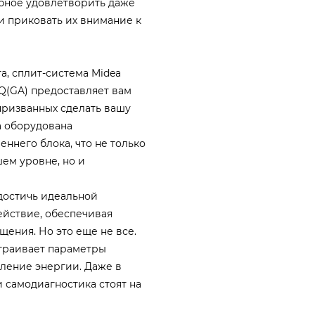
обное удовлетворить даже
и приковать их внимание к
, сплит-система Midea
Q(GA) предоставляет вам
призванных сделать вашу
а оборудована
ннего блока, что не только
ем уровне, но и
 достичь идеальной
ействие, обеспечивая
ения. Но это еще не все.
траивает параметры
бление энергии. Даже в
 самодиагностика стоят на