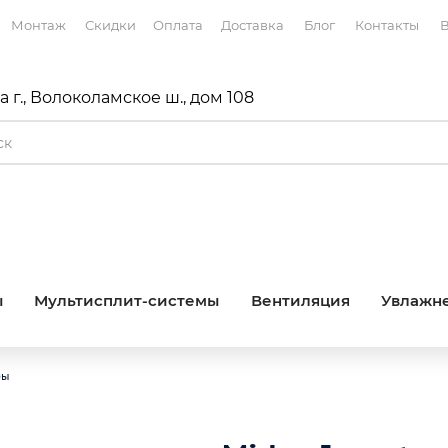
Монтаж
Скидки
Оплата
Доставка
Блог
Контакты
В
 г., Волоколамское ш., дом 108
ы
Мультисплит-системы
Вентиляция
Увлажне
ры