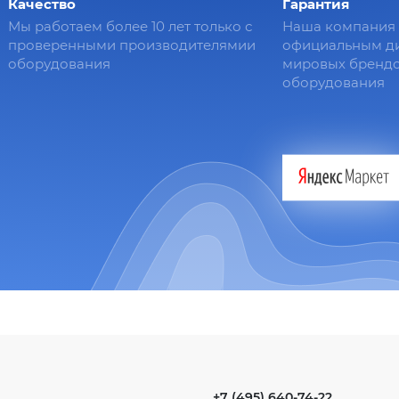
Качество
Гарантия
Мы работаем более 10 лет только с
Наша компания 
проверенными производителямии
официальным д
оборудования
мировых брендо
оборудования
+7 (495) 640-74-22