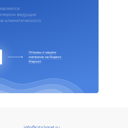
является
илером ведущих
в климатического
Отзывы о нашем
магазине на Яндекс
Маркет
info@citiclimat.ru