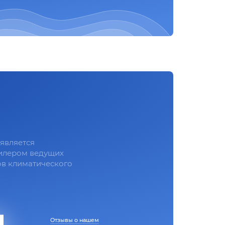
является
илером ведущих
в климатического
Отзывы о нашем