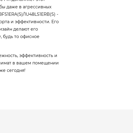
бы даже в агрессивных
8FS1ERA(S)/1U48LS1ERB(S) -
форта и эффективности. Его
зайн делают его
 будь то офисное
ежность, эффективность и
лимат в вашем помещении
уже сегодня!