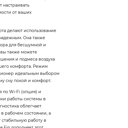
т настраивать
мости от ваших
рта делают использование
надежным. Она также
ора для бесшумной и
 вы также можете
ушения и подмеса воздуха
ашего комфорта. Режим
иционер идеальным выбором
му сну покой и комфорт.
по Wi-Fi (опция) и
йки работы системы в
гностика облегчает
в рабочем состоянии, а
 стабильную работу в
 Fin дополняет этот