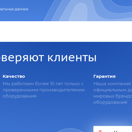
нальных данных
оверяют клиенты
Качество
Гарантия
Мы работаем более 10 лет только с
Наша компания 
проверенными производителямии
официальным д
оборудования
мировых брендо
оборудования