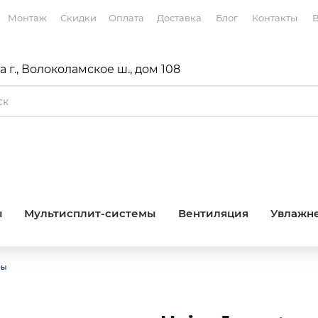
Монтаж
Скидки
Оплата
Доставка
Блог
Контакты
В
 г., Волоколамское ш., дом 108
ы
Мультисплит-системы
Вентиляция
Увлажне
ры