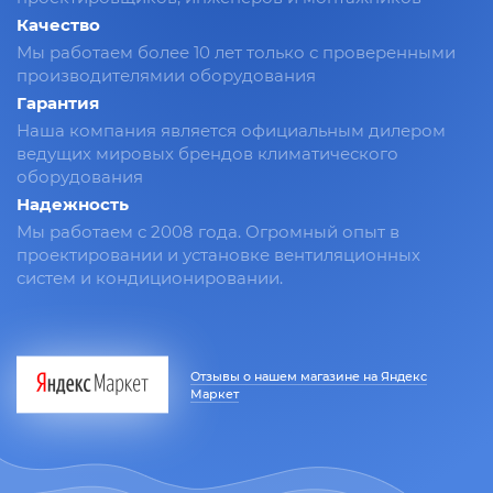
Качество
Мы работаем более 10 лет только с проверенными
производителямии оборудования
Гарантия
Наша компания является официальным дилером
ведущих мировых брендов климатического
оборудования
Надежность
Мы работаем с 2008 года. Огромный опыт в
проектировании и установке вентиляционных
систем и кондиционировании.
Отзывы о нашем магазине на Яндекс
Маркет