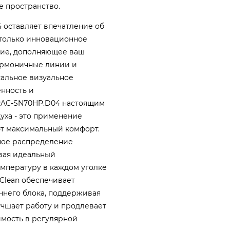
е пространство.
 оставляет впечатление об
е только инновационное
ние, дополняющее ваш
армоничные линии и
альное визуальное
енность и
 RAC-SN70HP.D04 настоящим
уха - это применение
ют максимальный комфорт.
ное распределение
авая идеальный
мпературу в каждом уголке
Clean обеспечивает
ннего блока, поддерживая
учшает работу и продлевает
мость в регулярной