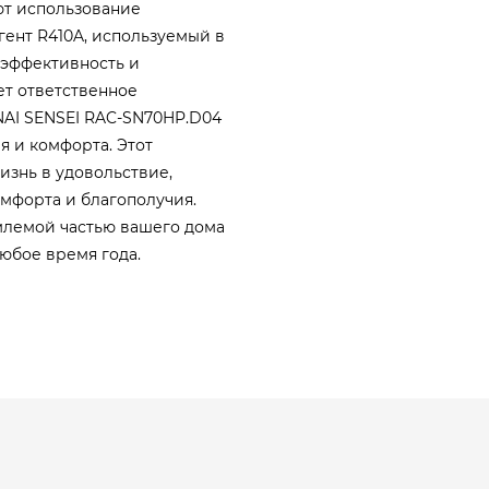
ют использование
ент R410A, используемый в
 эффективность и
ет ответственное
NAI SENSEI RAC-SN70HP.D04
я и комфорта. Этот
знь в удовольствие,
мфорта и благополучия.
млемой частью вашего дома
юбое время года.