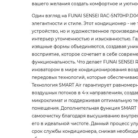
вашего желания создать комфортное и уютно
Один взгляд на FUNAI SENSEI RAC-SN70HP.D04
элегантности и стиле. Этот кондиционер - н
устройство, но и художественное произведе
интерьер утонченностью и изысканностью. Г
изящные формы объединяются, создавая уник
восприятие, которое сочетает в себе соврем
функциональность. Что делает FUNAI SENSEI
иноватором в мире кондиционирования возд
передовых технологий, которые обеспечива
Технология SMART Air гарантирует равномер
воздушных потоков в 4-х направлениях, созд
микроклимат и поддерживая оптимальную те
помещения. Дополнительная функция SMART 
самоочистку благодаря высушиванию внутре
его в идеальной чистоте. Данный процесс ул
срок службы кондиционера, снижая необходи