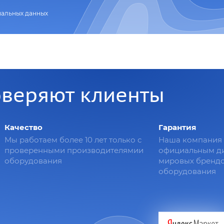
нальных данных
оверяют клиенты
Качество
Гарантия
Мы работаем более 10 лет только с
Наша компания 
проверенными производителямии
официальным д
оборудования
мировых брендо
оборудования