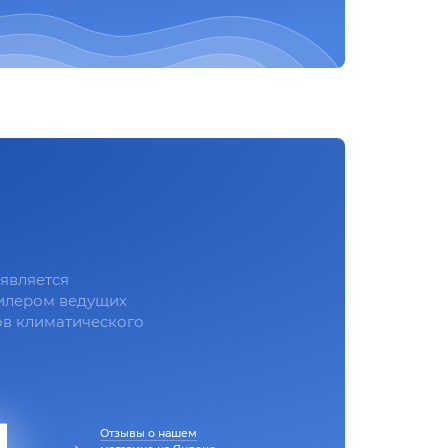
является
илером ведущих
в климатического
Отзывы о нашем