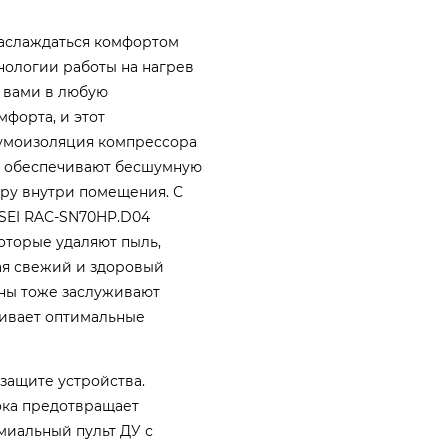
наслаждаться комфортом
нологии работы на нагрев
с вами в любую
мфорта, и этот
умоизоляция компрессора
ы обеспечивают бесшумную
еру внутри помещения. С
NSEI RAC-SN70HP.D04
оторые удаляют пыль,
ая свежий и здоровый
сны тоже заслуживают
чивает оптимальные
защите устройства.
ока предотвращает
миальный пульт ДУ с