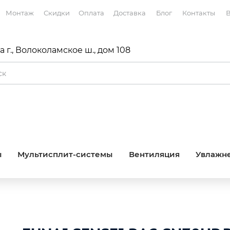
Монтаж
Скидки
Оплата
Доставка
Блог
Контакты
В
 г., Волоколамское ш., дом 108
ы
Мультисплит-системы
Вентиляция
Увлажне