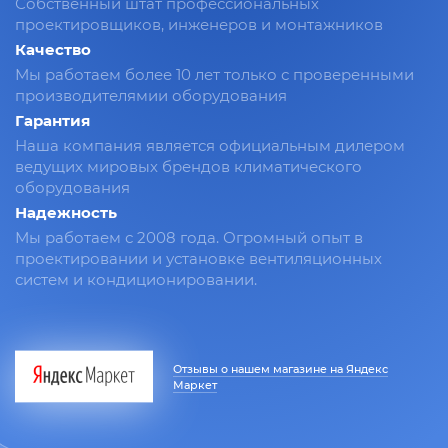
Собственный штат профессиональных
проектировщиков, инженеров и монтажников
Качество
Мы работаем более 10 лет только с проверенными
производителямии оборудования
Гарантия
Наша компания является официальным дилером
ведущих мировых брендов климатического
оборудования
Надежность
Мы работаем с 2008 года. Огромный опыт в
проектировании и установке вентиляционных
систем и кондиционировании.
Отзывы о нашем магазине на Яндекс
Маркет