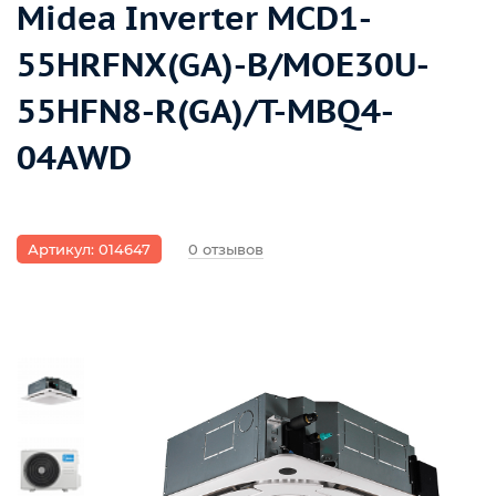
Midea Inverter MCD1-
55HRFNX(GA)-B/MOE30U-
55HFN8-R(GA)/T-MBQ4-
04AWD
Артикул: 014647
0 отзывов