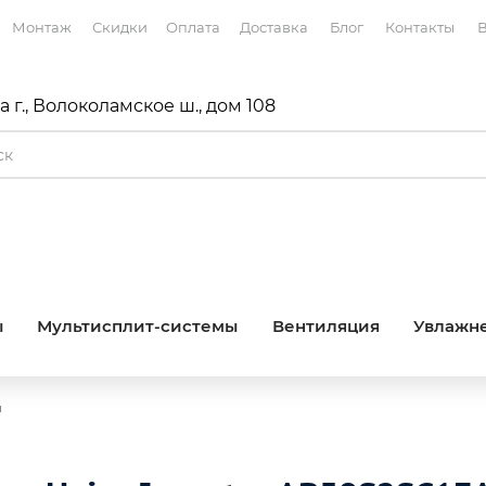
Монтаж
Скидки
Оплата
Доставка
Блог
Контакты
В
 г., Волоколамское ш., дом 108
ы
Мультисплит-системы
Вентиляция
Увлажне
ы