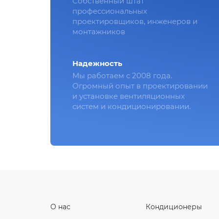
Собственный штат
профессиональных
проектировщиков, инженеров и
монтажников
Надежность
Мы работаем с 2008 года.
Огромный опыт в проектировании
и установке вентиляционных
систем и кондиционировании.
О нас
Кондиционеры