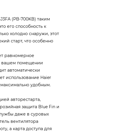
SJ3FA (PB-700KB) таким
это его способность к
лько холодно снаружи, этот
кий старт, что особенно
ет равномерное
 в вашем помещении
дит автоматически
ет использование Haier
) максимально удобным.
ией авторестарта,
озийная защита Blue Fin и
лужбы даже в суровых
тель вентилятора
у, а карта доступа для