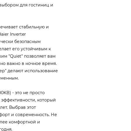
выбором для гостиниц и
ечивает стабильную и
ier Inverter
ически безопасным
лает его устойчивым к
им "Quiet" позволяет вам
но важно в ночное время.
мер" делают использование
еменным.
0KB) - это не просто
 эффективности, который
лет. Выбрав этот
форт и современность. Не
олее комфортной и
годня.