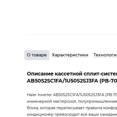
О товаре
Характеристики
Технологи
Описание кассетной сплит-систем
AB50S2SC1FA/1U50S2SJ3FA (PB-7
Haier Inverter AB50S2SC1FA/1U50S2SJ3FA (PB-7
инженерной мастерской, полупромышленная 
блока, которая переписывает правила комфор
кондиционер превосходит все ваши ожидани