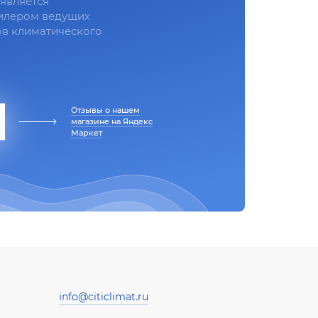
является
илером ведущих
в климатического
Отзывы о нашем
магазине на Яндекс
Маркет
info@citiclimat.ru