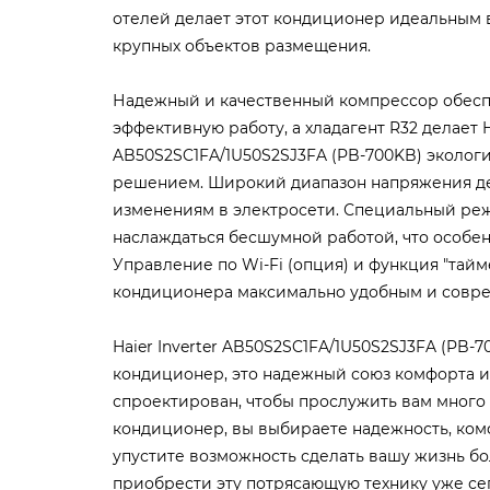
отелей делает этот кондиционер идеальным 
крупных объектов размещения.
Надежный и качественный компрессор обесп
эффективную работу, а хладагент R32 делает Ha
AB50S2SC1FA/1U50S2SJ3FA (PB-700KB) эколог
решением. Широкий диапазон напряжения де
изменениям в электросети. Специальный реж
наслаждаться бесшумной работой, что особен
Управление по Wi-Fi (опция) и функция "тай
кондиционера максимально удобным и совр
Haier Inverter AB50S2SC1FA/1U50S2SJ3FA (PB-70
кондиционер, это надежный союз комфорта и
спроектирован, чтобы прослужить вам много 
кондиционер, вы выбираете надежность, ком
упустите возможность сделать вашу жизнь б
приобрести эту потрясающую технику уже се