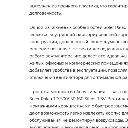
выполнен из прочного пластика, что гарантир
долговечность.
Одной из ключевых особенностей Soler Palau TD
является внутренний перфорированный кор
конструкции, дополненный слоем шумопогло
решение позволяет эффективно подавлять ш
работе вентилятора, что делает его идеальн
жилых, офисных и коммерческих помещениях
добавляет удобства в эксплуатации, позволя
отключения вентилятора для оптимальной ра
Простота монтажа и обслуживания — важно
Soler Palau TD-500/150-160 Silent T 3V. Вентил
монтажными кронштейнами с быстроразъемн
дают возможность легко извлекать корпус дл
обслуживания, не демонтируя воздуховоды. 
эксплуатацию и экономит время. На корпусе