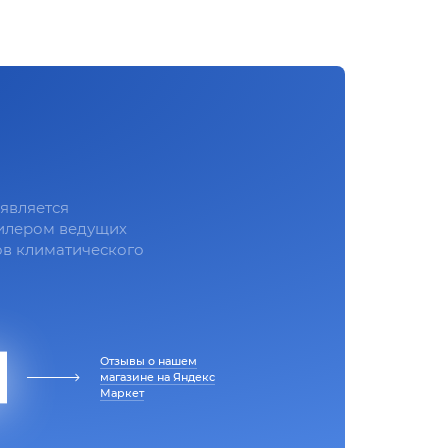
является
илером ведущих
в климатического
Отзывы о нашем
магазине на Яндекс
Маркет