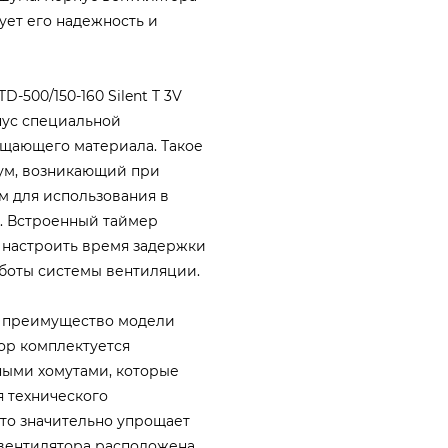
ует его надежность и
-500/150-160 Silent T 3V
пус специальной
щающего материала. Такое
ум, возникающий при
ым для использования в
. Встроенный таймер
я настроить время задержки
боты системы вентиляции.
е преимущество модели
ятор комплектуется
ыми хомутами, которые
я технического
Это значительно упрощает
 вентилятора расположена