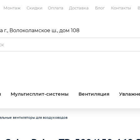
Монтаж
Скидки
Оплата
Доставка
Блог
Контакты
В
 г., Волоколамское ш., дом 108
ы
Мультисплит-системы
Вентиляция
Увлажне
альные вентиляторы для воздуховодов