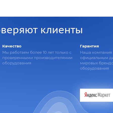
оверяют клиенты
Качество
Гарантия
Мы работаем более 10 лет только с
Наша компания 
проверенными производителямии
официальным д
оборудования
мировых брендо
оборудования