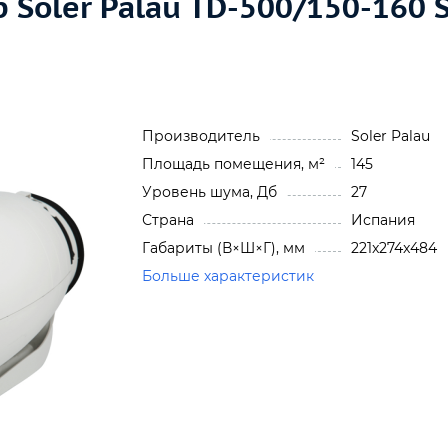
Soler Palau TD-500/150-160 Si
Производитель
Soler Palau
Площадь помещения, м²
145
Уровень шума, Дб
27
Страна
Испания
Габариты (В×Ш×Г), мм
221x274x484
Больше характеристик