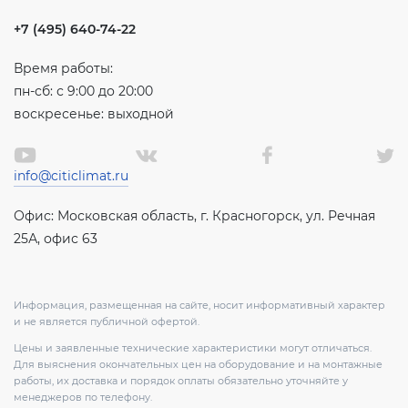
+7 (495) 640-74-22
Время работы:
пн-сб: с 9:00 до 20:00
воскресенье: выходной
info@citiclimat.ru
Офис: Московская область, г. Красногорск, ул. Речная
25А, офис 63
Информация, размещенная на сайте, носит информативный характер
и не является публичной офертой.
Цены и заявленные технические характеристики могут отличаться.
Для выяснения окончательных цен на оборудование и на монтажные
работы, их доставка и порядок оплаты обязательно уточняйте у
менеджеров по телефону.