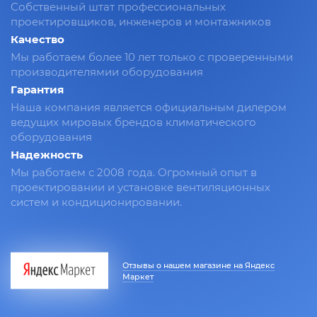
Собственный штат профессиональных
проектировщиков, инженеров и монтажников
Качество
Мы работаем более 10 лет только с проверенными
производителямии оборудования
Гарантия
Наша компания является официальным дилером
ведущих мировых брендов климатического
оборудования
Надежность
Мы работаем с 2008 года. Огромный опыт в
проектировании и установке вентиляционных
систем и кондиционировании.
Отзывы о нашем магазине на Яндекс
Маркет