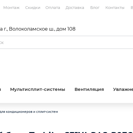
Монтаж
Скидки
Оплата
Доставка
Блог
Контакты
В
 г., Волоколамское ш., дом 108
ы
Мультисплит-системы
Вентиляция
Увлажне
для кондиционеров и сплит-систем