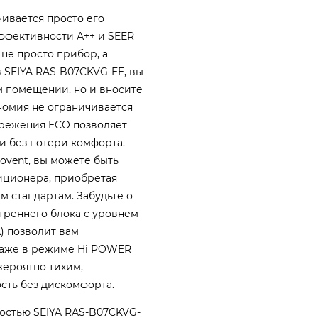
ивается просто его
ффективности А++ и SEER
о не просто прибор, а
 SEIYA RAS-B07CKVG-EE, вы
м помещении, но и вносите
номия не ограничивается
режения ECO позволяет
 без потери комфорта.
vent, вы можете быть
диционера, приобретая
м стандартам. Забудьте о
реннего блока с уровнем
А) позволит вам
Даже в режиме Hi POWER
вероятно тихим,
сть без дискомфорта.
ностью SEIYA RAS-B07CKVG-