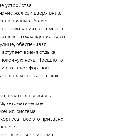
ие устройства.
чание жалюзи вверх-вниз,
ет ваш климат более
о переживаниях за комфорт
ет как на охлаждение, так и
 улице, обеспечивая
наступает время отдыха,
спокойную ночь. Прошло то
я из-за некомфортной
 о вашем сне так же, как
я сделать вашу жизнь
0%, автоматическое
жения, система
орпуса - все это призвано
 вашего
меет значение. Система