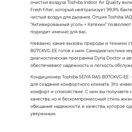
очистки воздуха Toshiba Indoor Air Quality вклю
Fresh filter, который нейтрализует 99,9% бак
чистый воздух для дыхания. Опция Toshiba IAQ 
"Активированный уголь + Катехин" позволяют 
подходит именно для вас.
Неважно, какие вызовы природы и техники ст
B07CKVG-EE готов к ним. Самодиагностика ч
диагностическая программа Dyna Doctor и ав
обеспечивают надежность и легкость обслуж
Кондиционер Toshiba SEIYA RAS-B07CKVG-EE -
для создания комфортного климата. Это инве
комфорт и спокойствие. С ним вы получаете 
качества, но и бескомпромиссный стиль жизни.
обещание надежности и качества, которое с
уверенным.