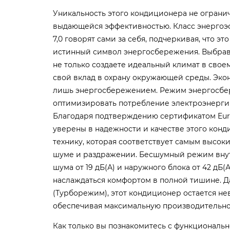
Уникальность этого кондиционера не огранич
выдающейся эффективностью. Класс энергоэ
7,0 говорят сами за себя, подчеркивая, что эт
истинный символ энергосбережения. Выбрав
не только создаете идеальный климат в свое
свой вклад в охрану окружающей среды. Эко
лишь энергосбережением. Режим энергосбе
оптимизировать потребление электроэнергии
Благодаря подтверждению сертификатом Euro
уверены в надежности и качестве этого кон
технику, которая соответствует самым высоки
шуме и раздражении. Бесшумный режим внут
шума от 19 дБ(А) и наружного блока от 42 дБ(
наслаждаться комфортом в полной тишине. 
(Турборежим), этот кондиционер остается не
обеспечивая максимальную производительно
Как только вы познакомитесь с функциональ