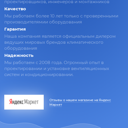
проектировщиков, инженеров и монтажников
Качество
Мы работаем более 10 лет только с проверенными
производителямии оборудования
Гарантия
Наша компания является официальным дилером
ведущих мировых брендов климатического
оборудования
Надежность
Мы работаем с 2008 года. Огромный опыт в
проектировании и установке вентиляционных
систем и кондиционировании.
Отзывы о нашем магазине на Яндекс
Маркет