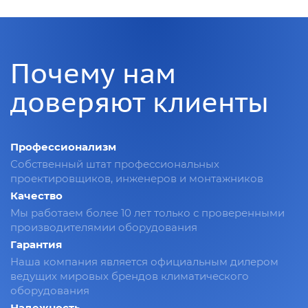
Почему нам
доверяют клиенты
Профессионализм
Собственный штат профессиональных
проектировщиков, инженеров и монтажников
Качество
Мы работаем более 10 лет только с проверенными
производителямии оборудования
Гарантия
Наша компания является официальным дилером
ведущих мировых брендов климатического
оборудования
Надежность