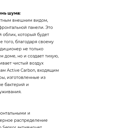
ень шума:
нтным внешним видом,
фронтальной панели. Это
 облик, который будет
е того, благодаря своему
ндиционер не только
 доме, но и создает тихую,
ивает чистый воздух
ам Active Carbon, входящим
ры, изготовленные из
е бактерий и
луживания.
зонтальными и
мерное распределение
o Sensor активирует