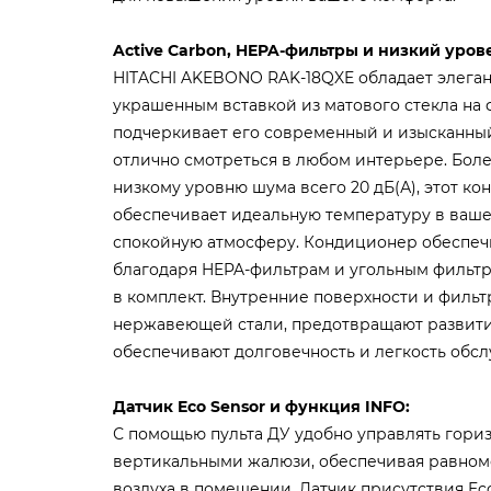
Active Carbon, HEPA-фильтры и низкий уров
HITACHI AKEBONO RAK-18QXE обладает элега
украшенным вставкой из матового стекла на 
подчеркивает его современный и изысканный
отлично смотреться в любом интерьере. Боле
низкому уровню шума всего 20 дБ(А), этот ко
обеспечивает идеальную температуру в вашем
спокойную атмосферу. Кондиционер обеспеч
благодаря HEPA-фильтрам и угольным фильтр
в комплект. Внутренние поверхности и фильт
нержавеющей стали, предотвращают развити
обеспечивают долговечность и легкость обс
Датчик Eco Sensor и функция INFO:
С помощью пульта ДУ удобно управлять гори
вертикальными жалюзи, обеспечивая равно
воздуха в помещении. Датчик присутствия Ec