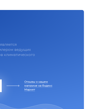
является
илером ведущих
в климатического
Отзывы о нашем
магазине на Яндекс
Маркет