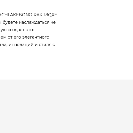
TACHI AKEBONO RAK-18QXE –
ы будете наслаждаться не
ую создает этот
ем от его элегантного
тва, инноваций и стиля с