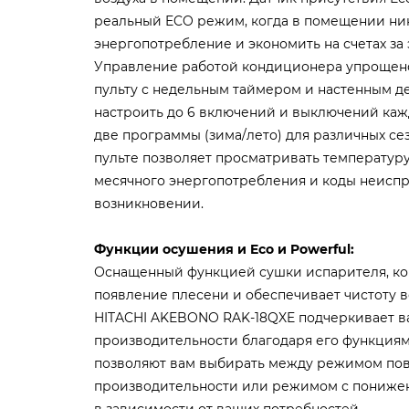
реальный ECO режим, когда в помещении ник
энергопотребление и экономить на счетах за
Управление работой кондиционера упрощен
пульту с недельным таймером и настенным д
настроить до 6 включений и выключений каж
две программы (зима/лето) для различных се
пульте позволяет просматривать температур
месячного энергопотребления и коды неиспр
возникновении.
Функции осушения и Eco и Powerful:
Оснащенный функцией сушки испарителя, к
появление плесени и обеспечивает чистоту в
HITACHI AKEBONO RAK-18QXE подчеркивает в
производительности благодаря его функциям 
позволяют вам выбирать между режимом п
производительности или режимом с пониже
в зависимости от ваших потребностей.