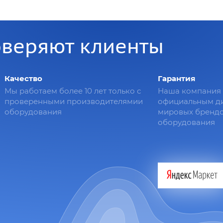
оверяют клиенты
Качество
Гарантия
Мы работаем более 10 лет только с
Наша компания 
проверенными производителямии
официальным д
оборудования
мировых брендо
оборудования