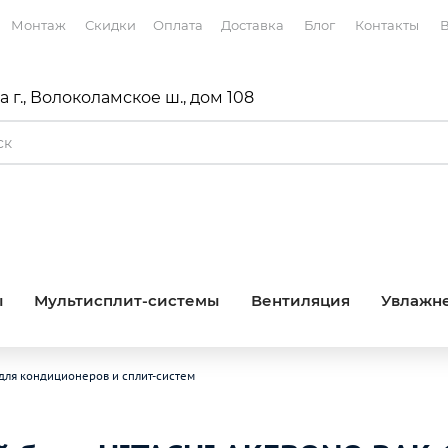
Монтаж
Скидки
Оплата
Доставка
Блог
Контакты
В
 г., Волоколамское ш., дом 108
ы
Мультисплит-системы
Вентиляция
Увлажне
для кондиционеров и сплит-систем