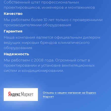
Собственный штат профессиональных
проектировщиков, инженеров и монтажников
Качество
Мы работаем более 10 лет только с проверенными
производителямии оборудования
Гарантия
Наша компания является официальным дилером
ведущих мировых брендов климатического
оборудования
Надежность
Мы работаем с 2008 года. Огромный опыт в
проектировании и установке вентиляционных
систем и кондиционировании.
Отзывы о нашем магазине на Яндекс
Маркет