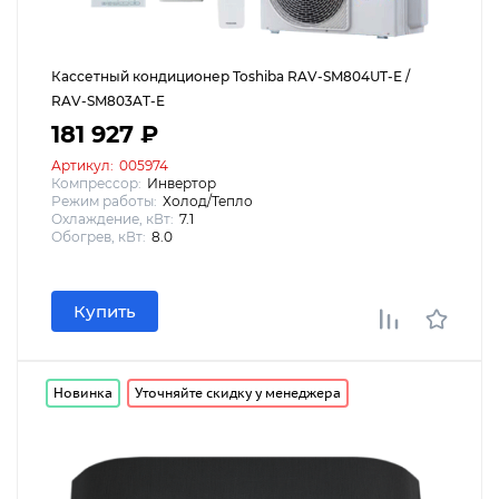
Кассетный кондиционер Toshiba RAV-SM804UT-E /
RAV-SM803AT-E
181 927 ₽
Артикул:
005974
Компрессор:
Инвертор
Режим работы:
Холод/Тепло
Охлаждение, кВт:
7.1
Обогрев, кВт:
8.0
Купить
Новинка
Уточняйте скидку у менеджера