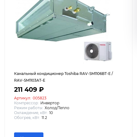
Канальный кондиционер Toshiba RAV-SM1106BT-E /
RAV-SM1103AT-E
211 409 ₽
Артикул:
005823
Компрессор:
Инвертор
Режим работы:
Холод/Тепло
Охлаждение, кВт:
10
Обогрев, кВт:
11.2