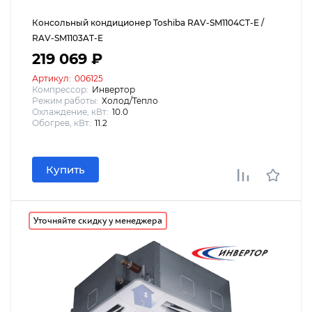
Консольный кондиционер Toshiba RAV-SM1104CT-E /
RAV-SM1103AT-E
219 069 ₽
Артикул:
006125
Компрессор:
Инвертор
Режим работы:
Холод/Тепло
Охлаждение, кВт:
10.0
Обогрев, кВт:
11.2
Купить
Уточняйте скидку у менеджера