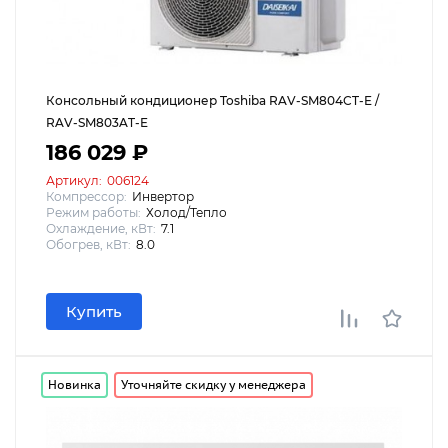
Консольный кондиционер Toshiba RAV-SM804CT-E /
RAV-SM803AT-E
186 029 ₽
Артикул:
006124
Компрессор:
Инвертор
Режим работы:
Холод/Тепло
Охлаждение, кВт:
7.1
Обогрев, кВт:
8.0
Купить
Новинка
Уточняйте скидку у менеджера