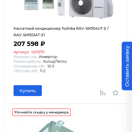
Кассетный кондиционер Toshiba RAV-SM1104UT-E /
RAV-SM1103AT-E1
207 598 ₽
Оставить заявку
Артикул:
005975
Компрессор:
Инвертор
Режим работы:
Холод/Тепло
Охлаждение, кВт:
10.0
Обогрев, кВт:
11.2
Купить
Уточняйте скидку у менеджера