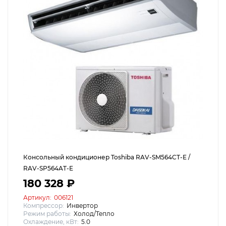
Консольный кондиционер Toshiba RAV-SM564CT-E /
RAV-SP564AT-E
180 328 ₽
Артикул:
006121
Компрессор:
Инвертор
Режим работы:
Холод/Тепло
Охлаждение, кВт:
5.0