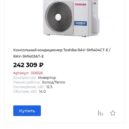
Консольный кондиционер Toshiba RAV-SM1404CT-E /
RAV-SM1403AT-E
242 309 ₽
Артикул:
006126
Компрессор:
Инвертор
Режим работы:
Холод/Тепло
Охлаждение, кВт:
12.5
Обогрев, кВт:
14.0
Купить