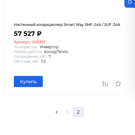
Настенный кондиционер Smart Way SMF-24A / SUF-24A
57 527 ₽
Артикул:
005357
Компрессор:
Инвертор
Режим работы:
Холод/Тепло
Охлаждение, кВт:
7
Обогрев, кВт:
7,2
Купить
1
2