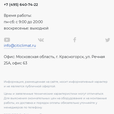
+7 (495) 640-74-22
Время работы:
пн-сб: с 9:00 до 20:00
воскресенье: выходной
info@citiclimat.ru
Офис: Московская область, г. Красногорск, ул. Речная
25А, офис 63
Информация, размещенная на сайте, носит информативный характер
и не является публичной офертой.
Цены и заявленные технические характеристики могут отличаться.
Для выяснения окончательных цен на оборудование и на монтажные
работы, их доставка и порядок оплаты обязательно уточняйте у
менеджеров по телефону.